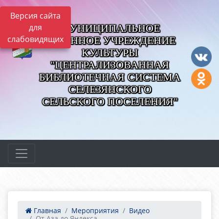
Версия сайта
МУНИЦИПАЛЬНОЕ
для
слабовидящих
КАЗЕННОЕ УЧРЕЖДЕНИЕ
КУЛЬТУРЫ
"ЦЕНТРАЛИЗОВАННАЯ
БИБЛИОТЕЧНАЯ СИСТЕМА
СЕЛЕЗЯНСКОГО
СЕЛЬСКОГО ПОСЕЛЕНИЯ"
Главная
Мероприятия
Видео
От Аза до Яндекса