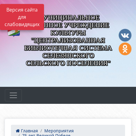
Версия сайта
МУНИЦИПАЛЬНОЕ
для
слабовидящих
КАЗЕННОЕ УЧРЕЖДЕНИЕ
КУЛЬТУРЫ
"ЦЕНТРАЛИЗОВАННАЯ
БИБЛИОТЕЧНАЯ СИСТЕМА
СЕЛЕЗЯНСКОГО
СЕЛЬСКОГО ПОСЕЛЕНИЯ"
Главная
Мероприятия
75 лет Великой Победе....