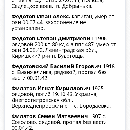
сп 38 гв. сд, погиб 27.07.44, Польша,
Седлецкое воев. п. Добрынька.
Федотов Иван Алекс.
капитан, умер от
ран 00.07.44, захоронение не
установлено.
Федотов Степан Дмитриевич
1906
рядовой 200 кп 80 кд 4 а ппг 487, умер от
ран 04.08.42, Ленинградская обл.,
Киришский р-н п. Будогощь.
Федотовский Василий Егорович
1918
с. Еманжелинка, рядовой, пропал без
вести 00.01.42.
Филатов Игнат Кириллович
1925
рядовой, погиб 19.10.43, Украина,
Днепропетровская обл.,
Верхнеднепровский р-н с. Бородаевка.
Филатов Семен Матвеевич
1907 с.
Соколово, рядовой, пропал без вести
00.04.42.