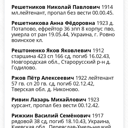
Решетников Николай Павлович
1914
мл.лейтенант, пропал без вести 00.00.45.
Решетникова Анна Фёдоровна
1923 д.
Потапово, ефрейтор 36 зпп 8 корпус пво,
умерла от ран 19.05.44, Украина, г. Ровно
воинское кл.
Рештоненко Яков Яковлевич
1912
старшина 423 сп 166 сд, погиб 16.02.43,
Новгородская обл., Старорусский р-н д.
Годилово.
Ржов Пётр Алексеевич
1922 лейтенант
57 гв. сп 20 гв. сд, погиб 02.12.42,
Тверская обл. д. Никоново.
Ривин Лазарь Михайлович
1923
курсант, пропал без вести 00.12.42.
Рижкин Василий Семёнович
1917
рядовой 38 сд, погиб 18.10.43, Украина,
Киевская обл., Переяслав-Хмельницкий