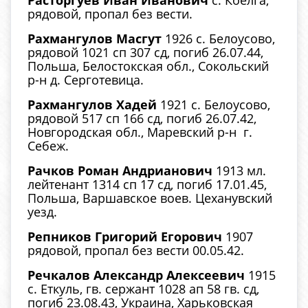
Расторгуев Иван Иванович
с. Коелга,
рядовой, пропал без вести.
Рахмангулов Масгут
1926 с. Белоусово,
рядовой 1021 сп 307 сд, погиб 26.07.44,
Польша, Белостокская обл., Сокольский
р-н д. Серготевица.
Рахмангулов Хадей
1921 с. Белоусово,
рядовой 517 сп 166 сд, погиб 26.07.42,
Новгородская обл., Маревский р-н г.
Себеж.
Рачков Роман Андрианович
1913 мл.
лейтенант 1314 сп 17 сд, погиб 17.01.45,
Польша, Варшавское воев. Цеханувский
уезд.
Репников Григорий Егорович
1907
рядовой, пропал без вести 00.05.42.
Речкалов Александр Алексеевич
1915
с. Еткуль, гв. сержант 1028 ап 58 гв. сд,
погиб 23.08.43, Украина, Харьковская