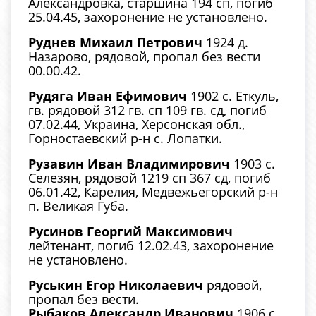
Александровка, старшина 194 сп, погиб
25.04.45, захоронение не установлено.
Руднев Михаил Петрович
1924 д.
Назарово, рядовой, пропал без вести
00.00.42.
Рудяга Иван Ефимович
1902 с. Еткуль,
гв. рядовой 312 гв. сп 109 гв. сд, погиб
07.02.44, Украина, Херсонская обл.,
Горностаевский р-н с. Лопатки.
Рузавин Иван Владимирович
1903 с.
Селезян, рядовой 1219 сп 367 сд, погиб
06.01.42, Карелия, Медвежьегорский р-н
п. Великая Губа.
Русинов Георгий Максимович
лейтенант, погиб 12.02.43, захоронение
не установлено.
Руськин Егор Николаевич
рядовой,
пропал без вести.
Рыбаков Александр Иванович
1906 с.