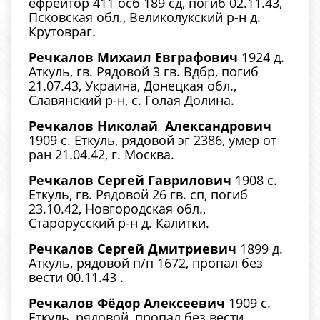
ефрейтор 411 осб 189 сд, погиб 02.11.43,
Псковская обл., Великолукский р-н д.
Крутовраг.
Речкалов Михаил Евграфович
1924 д.
Аткуль, гв. Рядовой 3 гв. Вдбр, погиб
21.07.43, Украина, Донецкая обл.,
Славянский р-н, с. Голая Долина.
Речкалов Николай Александрович
1909 с. Еткуль, рядовой эг 2386, умер от
ран 21.04.42, г. Москва.
Речкалов Сергей Гаврилович
1908 с.
Еткуль, гв. Рядовой 26 гв. сп, погиб
23.10.42, Новгородская обл.,
Старорусский р-н д. Калитки.
Речкалов Сергей Дмитриевич
1899 д.
Аткуль, рядовой п/п 1672, пропал без
вести 00.11.43 .
Речкалов Фёдор Алексеевич
1909 с.
Еткуль, рядовой, пропал без вести