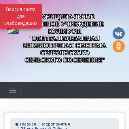
Версия сайта
МУНИЦИПАЛЬНОЕ
для
слабовидящих
КАЗЕННОЕ УЧРЕЖДЕНИЕ
КУЛЬТУРЫ
"ЦЕНТРАЛИЗОВАННАЯ
БИБЛИОТЕЧНАЯ СИСТЕМА
СЕЛЕЗЯНСКОГО
СЕЛЬСКОГО ПОСЕЛЕНИЯ"
Главная
Мероприятия
75 лет Великой Победе....