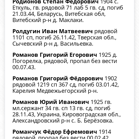
Родионов Степан Фёдорович
1904 с.
Еткуль, гв. рядовой 71 лаб 5 гв. сд, погиб
21.03.44, Беларусь, Витебская обл,
Витебский р-н д. Маклаки.
Ролдугин Иван Матвеевич
рядовой
1101 сп, погиб 26.11.42, Тверская обл.,
Сычевский р-н д. Васильевка.
Романов Григорий Егорович
1925 д.
Погорелка, рядовой, пропал без вести
00.07.43.
Романов Григорий Фёдорович
1902
рядовой 1219 сп 367 сд, погиб 03.01.42,
Карелия Медвежьегорский р-н.
Романов Юрий Иванович
1925 гв.
мл.сержант 34 гв. сп 13 гв. сд, погиб
28.11.43, Украина, Кировоградская обл.,
Александровский р-н с. Б. Берёзовка.
Романчук Фёдор Ефремович
1914
рядовой, пропал без вести 00.02.42.