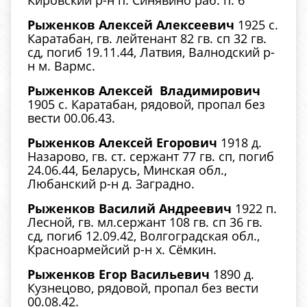
Кировский р-н п. Синявино раб. п. 6
Рыженков Алексей Алексеевич
1925 с.
Каратабан, гв. лейтенант 82 гв. сп 32 гв.
сд, погиб 19.11.44, Латвия, Валнодский р-
н м. Вармс.
Рыженков Алексей Владимирович
1905 с. Каратабан, рядовой, пропал без
вести 00.06.43.
Рыженков Алексей Егорович
1918 д.
Назарово, гв. ст. сержант 77 гв. сп, погиб
24.06.44, Беларусь, Минская обл.,
Любанский р-н д. Заградно.
Рыженков Василий Андреевич
1922 п.
Лесной, гв. мл.сержант 108 гв. сп 36 гв.
сд, погиб 12.09.42, Волгоградская обл.,
Красноармейсий р-н х. Сёмкин.
Рыженков Егор Васильевич
1890 д.
Кузнецово, рядовой, пропал без вести
00.08.42.