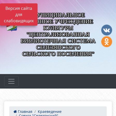
Версия сайта
МУНИЦИПАЛЬНОЕ
для
слабовидящих
КАЗЕННОЕ УЧРЕЖДЕНИЕ
КУЛЬТУРЫ
"ЦЕНТРАЛИЗОВАННАЯ
БИБЛИОТЕЧНАЯ СИСТЕМА
СЕЛЕЗЯНСКОГО
СЕЛЬСКОГО ПОСЕЛЕНИЯ"
Главная
Краеведение
Совхоз "Селезянский"- ...