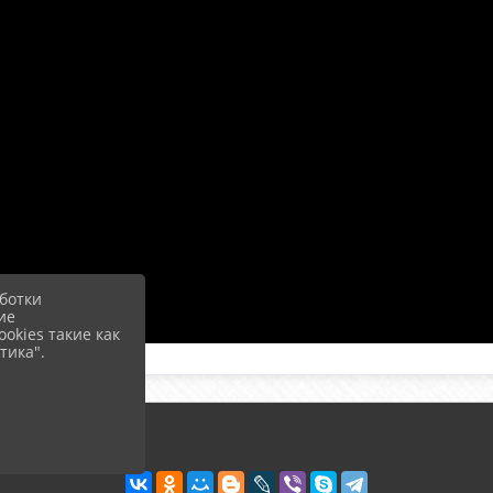
ботки
ие
okies такие как
тика".