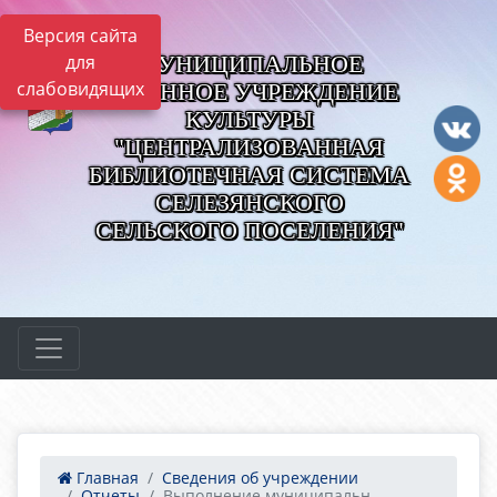
Версия сайта
МУНИЦИПАЛЬНОЕ
для
слабовидящих
КАЗЕННОЕ УЧРЕЖДЕНИЕ
КУЛЬТУРЫ
"ЦЕНТРАЛИЗОВАННАЯ
БИБЛИОТЕЧНАЯ СИСТЕМА
СЕЛЕЗЯНСКОГО
СЕЛЬСКОГО ПОСЕЛЕНИЯ"
Главная
Сведения об учреждении
Отчеты
Выполнение муниципальн...