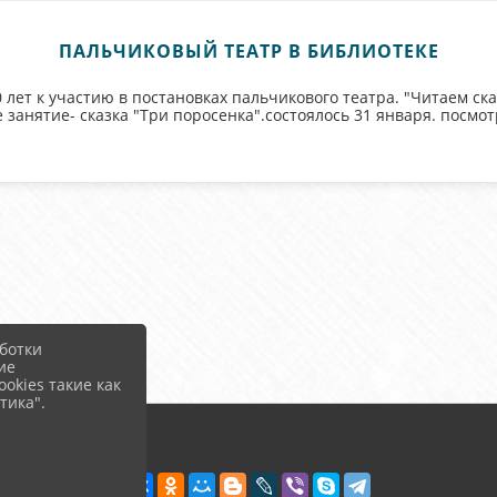
ПАЛЬЧИКОВЫЙ ТЕАТР В БИБЛИОТЕКЕ
0 лет к участию в постановках пальчикового театра. "Читаем ска
 занятие- сказка "Три поросенка".состоялось 31 января. посмо
ботки
ие
okies такие как
тика".