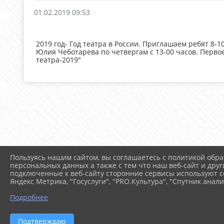
01.02.2019 09:53
2019 год- Год театра в России. Приглашаем ребят 8-1
Юлия Чеботарева по четвергам с 13-00 часов. Первое
театра-2019"
Пользуясь нашим сайтом, вы соглашаетесь с политикой обра
персональных данных а также с тем что наш веб-сайт и друг
подключенные к веб-сайту сторонние сервисы используют co
Яндекс Метрика, "Госуслуги", "PRO.Культура", "Спутник анали
Подробнее
Подтверждаю