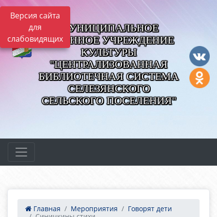
Версия сайта
МУНИЦИПАЛЬНОЕ
для
слабовидящих
КАЗЕННОЕ УЧРЕЖДЕНИЕ
КУЛЬТУРЫ
"ЦЕНТРАЛИЗОВАННАЯ
БИБЛИОТЕЧНАЯ СИСТЕМА
СЕЛЕЗЯНСКОГО
СЕЛЬСКОГО ПОСЕЛЕНИЯ"
Главная
Мероприятия
Говорят дети
Синичкины стихи