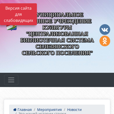
Версия сайта
МУНИЦИПАЛЬНОЕ
для
слабовидящих
КАЗЕННОЕ УЧРЕЖДЕНИЕ
КУЛЬТУРЫ
"ЦЕНТРАЛИЗОВАННАЯ
БИБЛИОТЕЧНАЯ СИСТЕМА
СЕЛЕЗЯНСКОГО
СЕЛЬСКОГО ПОСЕЛЕНИЯ"
Главная
Мероприятия
Новости
Это нашей истории строки