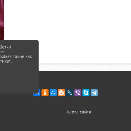
ботки
ие
okies такие как
тика".
Карта сайта