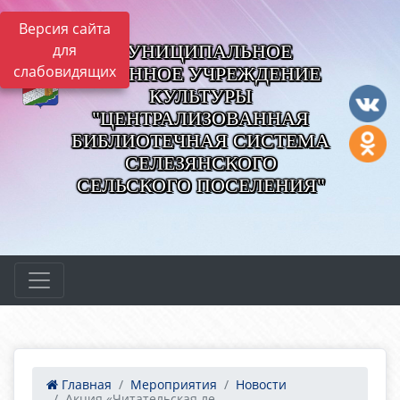
Версия сайта
МУНИЦИПАЛЬНОЕ
для
слабовидящих
КАЗЕННОЕ УЧРЕЖДЕНИЕ
КУЛЬТУРЫ
"ЦЕНТРАЛИЗОВАННАЯ
БИБЛИОТЕЧНАЯ СИСТЕМА
СЕЛЕЗЯНСКОГО
СЕЛЬСКОГО ПОСЕЛЕНИЯ"
Главная
Мероприятия
Новости
Акция «Читательская ле...