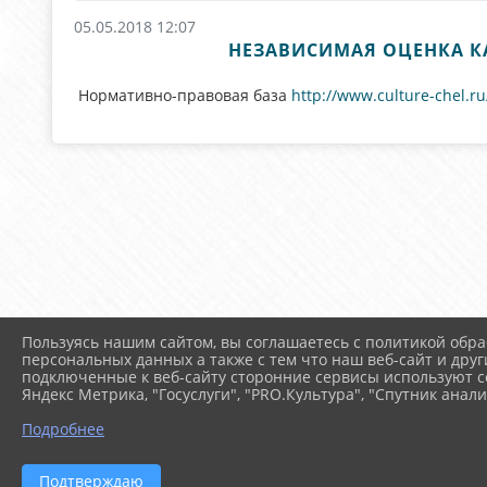
05.05.2018 12:07
НЕЗАВИСИМАЯ ОЦЕНКА К
Нормативно-правовая база
http://www.culture-chel.r
Пользуясь нашим сайтом, вы соглашаетесь с политикой обра
персональных данных а также с тем что наш веб-сайт и друг
подключенные к веб-сайту сторонние сервисы используют co
Яндекс Метрика, "Госуслуги", "PRO.Культура", "Спутник анали
Подробнее
Подтверждаю