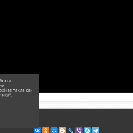
ботки
ие
okies такие как
тика".