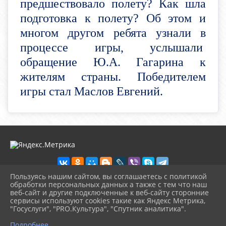
предшествовало полету? Как шла
подготовка к полету? Об этом и
многом другом ребята узнали в
процессе игры, услышали
обращение Ю.А. Гагарина к
жителям страны. Победителем
игры стал Маслов Евгений.
Пользуясь нашим сайтом, вы соглашаетесь с политикой
обработки персональных данных а также с тем что наш
веб-сайт и другие подключенные к веб-сайту сторонние
2026 г. selezbibl.ru
сервисы используют cookies такие как Яндекс Метрика,
Вход
"Госуслуги", "PRO.Культура", "Спутник аналитика".
Карта сайта
^
Политика обработки персональных данных
Подробнее