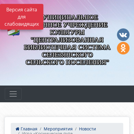
Версия сайта
МУНИЦИПАЛЬНОЕ
для
слабовидящих
КАЗЕННОЕ УЧРЕЖДЕНИЕ
КУЛЬТУРЫ
"ЦЕНТРАЛИЗОВАННАЯ
БИБЛИОТЕЧНАЯ СИСТЕМА
СЕЛЕЗЯНСКОГО
СЕЛЬСКОГО ПОСЕЛЕНИЯ"
Главная
Мероприятия
Новости
Игра «Космическое путе...