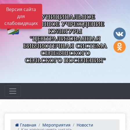
Версия сайта
МУНИЦИПАЛЬНОЕ
для
слабовидящих
КАЗЕННОЕ УЧРЕЖДЕНИЕ
КУЛЬТУРЫ
"ЦЕНТРАЛИЗОВАННАЯ
БИБЛИОТЕЧНАЯ СИСТЕМА
СЕЛЕЗЯНСКОГО
СЕЛЬСКОГО ПОСЕЛЕНИЯ"
Главная
Мероприятия
Новости
Как хорошо уметь читать