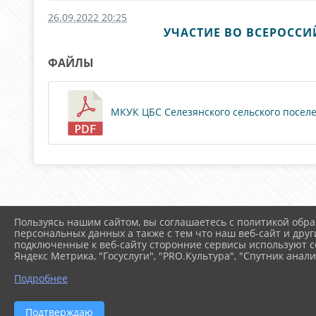
26.09.2022 20:25
УЧАСТИЕ ВО ВСЕРОСС
ФАЙЛЫ
МКУК ЦБС Селезянского сельского поселен
Пользуясь нашим сайтом, вы соглашаетесь с политикой обра
персональных данных а также с тем что наш веб-сайт и друг
подключенные к веб-сайту сторонние сервисы используют co
Яндекс Метрика, "Госуслуги", "PRO.Культура", "Спутник анали
Подробнее
Подтверждаю