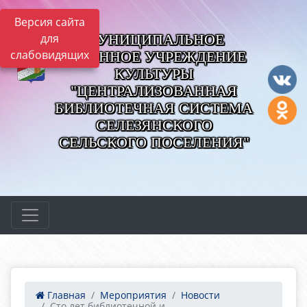
Версия сайта
МУНИЦИПАЛЬНОЕ
для
слабовидящих
КАЗЕННОЕ УЧРЕЖДЕНИЕ
КУЛЬТУРЫ
"ЦЕНТРАЛИЗОВАННАЯ
БИБЛИОТЕЧНАЯ СИСТЕМА
СЕЛЕЗЯНСКОГО
СЕЛЬСКОГО ПОСЕЛЕНИЯ"
Главная
Мероприятия
Новости
Сто лет библиотечной и...