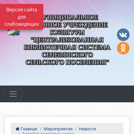
Версия сайта
МУНИЦИПАЛЬНОЕ
для
слабовидящих
КАЗЕННОЕ УЧРЕЖДЕНИЕ
КУЛЬТУРЫ
"ЦЕНТРАЛИЗОВАННАЯ
БИБЛИОТЕЧНАЯ СИСТЕМА
СЕЛЕЗЯНСКОГО
СЕЛЬСКОГО ПОСЕЛЕНИЯ"
Главная
Мероприятия
Новости
Давайте знакомые книги...