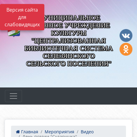
Версия сайта
МУНИЦИПАЛЬНОЕ
для
слабовидящих
КАЗЕННОЕ УЧРЕЖДЕНИЕ
КУЛЬТУРЫ
"ЦЕНТРАЛИЗОВАННАЯ
БИБЛИОТЕЧНАЯ СИСТЕМА
СЕЛЕЗЯНСКОГО
СЕЛЬСКОГО ПОСЕЛЕНИЯ"
Главная
Мероприятия
Видео
День поэзии "Сударушка"